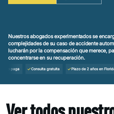
Nuestros abogados experimentados se encarg
complejidades de su caso de accidente automo
lucharán por la compensación que merece, p
concentrarse en su recuperación.
no paga
Consulta gratuita
Plazo de 2 años en Florida
Ver todos nuestr