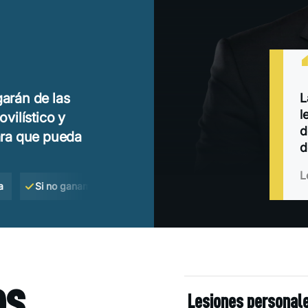
arán de las
L
l
vilístico y
d
ara que pueda
d
L
Si no ganamos, no paga
Consulta gratuita
Plazo de 
os
Lesiones personal