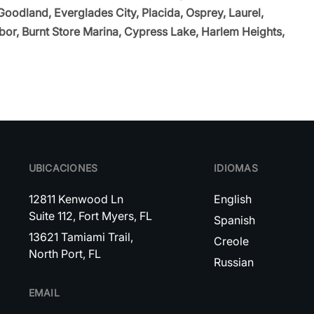
Goodland, Everglades City, Placida, Osprey, Laurel,
or, Burnt Store Marina, Cypress Lake, Harlem Heights,
UBICACIONES
IDIOMAS
12811 Kenwood Ln
English
Suite 112, Fort Myers, FL
Spanish
13621 Tamiami Trail,
Creole
North Port, FL
Russian
EMAIL