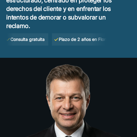
estructurado, centrado en proteger los
derechos del cliente y en enfrentar los
intentos de demorar o subvalorar un
reclamo.
Consulta gratuita
Plazo de 2 años en Florida
Si no gana