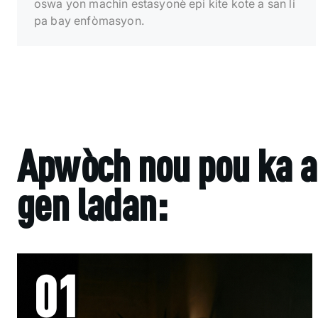
oswa yon machin estasyonè epi kite kote a san li
pa bay enfòmasyon.
Apwòch nou pou ka a
gen ladan:
01