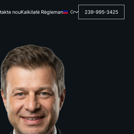
takte nou
Kalkilatè Règleman
239-995-3425
Cr