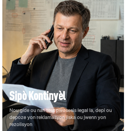
Sipò Kontinyèl
Nou gide ou nan tout pwosesis legal la, depi ou
depoze yon reklamasyon jiska ou jwenn yon
rezolisyon