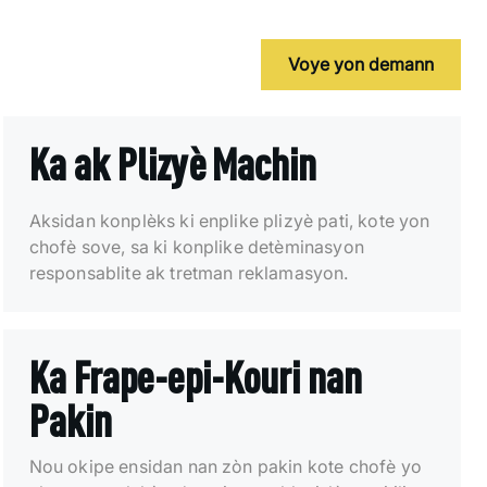
Voye yon demann
Ka ak Plizyè Machin
Aksidan konplèks ki enplike plizyè pati, kote yon
chofè sove, sa ki konplike detèminasyon
responsablite ak tretman reklamasyon.
Ka Frape-epi-Kouri nan
Pakin
Nou okipe ensidan nan zòn pakin kote chofè yo