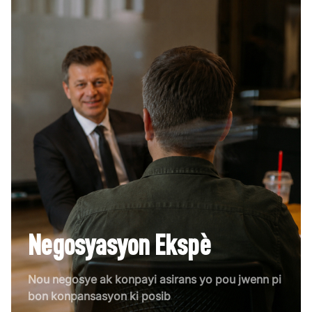
Negosyasyon Ekspè
Nou negosye ak konpayi asirans yo pou jwenn pi
bon konpansasyon ki posib