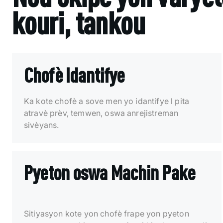
kouri, tankou
Chofè Idantifye
Ka kote chofè a sove men yo idantifye l pita
atravè prèv, temwen, oswa anrejistreman
sivèyans.
Pyeton oswa Machin Pake
Sitiyasyon kote yon chofè frape yon pyeton