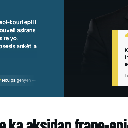
i-kouri epi li
ouvèti asirans
sirè yo,
sesis ankèt la
K
t
s
ktire ki
L
e tantativ pou
genyen — ou pa peye
Konsiltasyon gratis
Dat limit 2 an 
e ka aksidan frape-epi