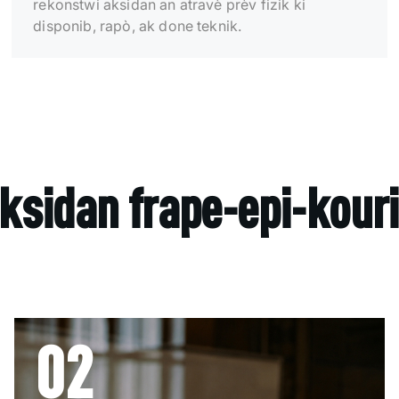
rekonstwi aksidan an atravè prèv fizik ki
disponib, rapò, ak done teknik.
ksidan frape-epi-kouri
02