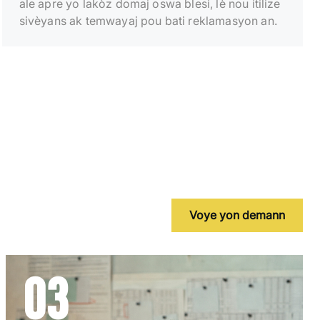
ale apre yo lakòz domaj oswa blesi, lè nou itilize
sivèyans ak temwayaj pou bati reklamasyon an.
Voye yon demann
03