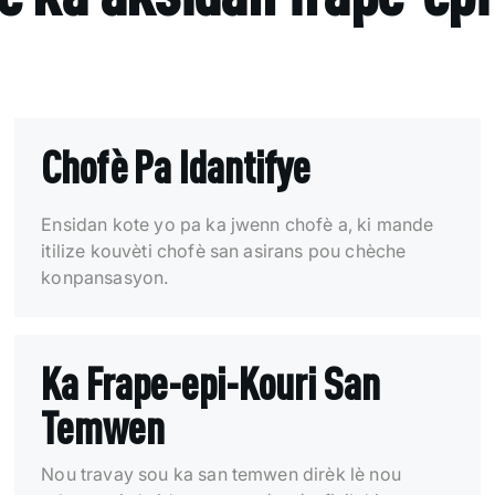
Chofè Pa Idantifye
Ensidan kote yo pa ka jwenn chofè a, ki mande
itilize kouvèti chofè san asirans pou chèche
konpansasyon.
Ka Frape-epi-Kouri San
Temwen
Nou travay sou ka san temwen dirèk lè nou