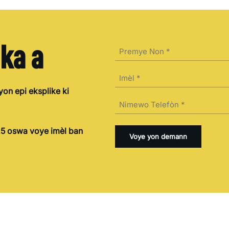
 ka a
Non
(Required)
First
Imèl
(Required)
on epi eksplike ki
Telefòn
(Required)
5 oswa voye imèl ban