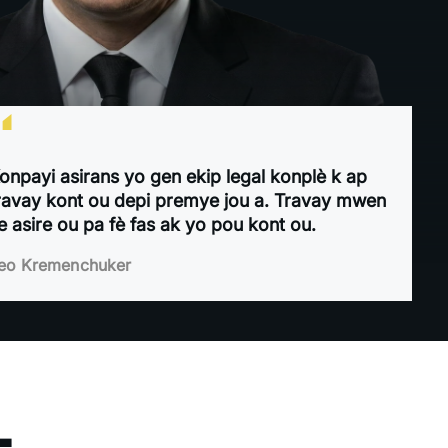
“
onpayi asirans yo gen ekip legal konplè k ap
ravay kont ou depi premye jou a. Travay mwen
e asire ou pa fè fas ak yo pou kont ou.
eo Kremenchuker
nan Florid
-