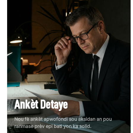
Ankèt Detaye
Nou fè ankèt apwofondi sou aksidan an pou
ranmase prèv epi bati yon ka solid.