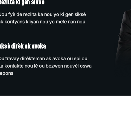
Rezilta ki gen siksè
Nou fyè de rezilta ka nou yo ki gen siksè
ak konfyans kliyan nou yo mete nan nou
Aksè dirèk ak avoka
Ou travay dirèkteman ak avoka ou epi ou
ka kontakte nou lè ou bezwen nouvèl oswa
repons