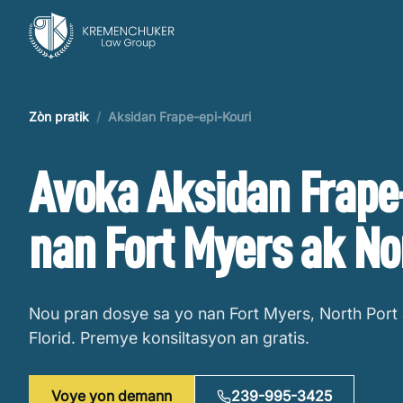
Zòn pratik
/
Aksidan Frape-epi-Kouri
Avoka Aksidan Frape
nan Fort Myers ak No
Nou pran dosye sa yo nan Fort Myers, North Port 
Florid. Premye konsiltasyon an gratis.
Voye yon demann
239-995-3425