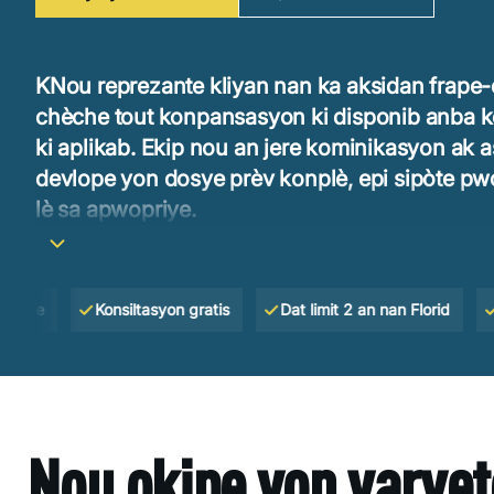
KNou reprezante kliyan nan ka aksidan frape-ep
chèche tout konpansasyon ki disponib anba k
ki aplikab. Ekip nou an jere kominikasyon ak a
devlope yon dosye prèv konplè, epi sipòte pwo
lè sa apwopriye.
Yo okipe chak ka atravè yon apwòch legal estri
konsantre sou pwoteje dwa kliyan an epi adres
Konsiltasyon gratis
Dat limit 2 an nan Florid
Nou pa 
retade oswa sou-evalye yon reklamasyon.
Nou okipe yon varyet