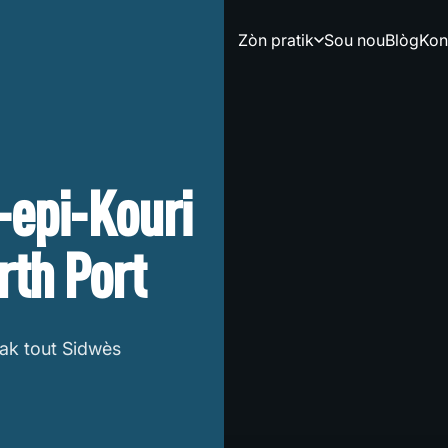
Zòn pratik
Sou nou
Blòg
Kon
-epi-Kouri
rth Port
ak tout Sidwès