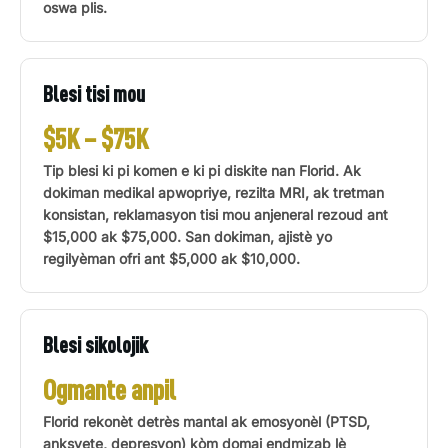
oswa plis.
Blesi tisi mou
$5K – $75K
Tip blesi ki pi komen e ki pi diskite nan Florid. Ak
dokiman medikal apwopriye, rezilta MRI, ak tretman
konsistan, reklamasyon tisi mou anjeneral rezoud ant
$15,000 ak $75,000. San dokiman, ajistè yo
regilyèman ofri ant $5,000 ak $10,000.
Blesi sikolojik
Ogmante anpil
Florid rekonèt detrès mantal ak emosyonèl (PTSD,
anksyete, depresyon) kòm domaj endmizab lè