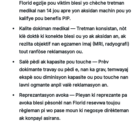
Florid egzije pou viktim blesi yo chèche tretman
medikal nan 14 jou apre yon aksidan machin pou yo
kalifye pou benefis PIP.
Kalite dokiman medikal
— Tretman konsistan, nòt
klè doktè ki konekte blesi ou yo ak aksidan an, ak
rezilta objektif nan egzamen imaj (MRI, radyografi)
tout ranfòse reklamasyon ou.
Salè pèdi ak kapasite pou touche
— Prèv
dokimante travay ou pèdi e, nan ka grav, temwayaj
ekspè sou diminisyon kapasite ou pou touche nan
lavni ogmante anpil valè reklamasyon an.
Reprezantasyon avoka
— Pleyan ki reprezante pa
avoka blesi pèsonèl nan Florid resevwa toujou
règleman pi wo pase moun ki negosye dirèkteman
ak konpayi asirans.