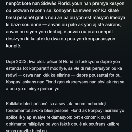
nenpòt kote nan Sidwès Florid, youn nan premye kesyon
ou bezwen reponn se: konbyen ka mwen vo? Kalkilatè
blesi pèsonèl gratis nou an ba ou yon estimasyon imedya
ki baze sou done — anvan ou pale ak yon ajistè asirans,
anvan ou siyen yon dechaj, e anvan ou pran nenpòt
desizyon ki ka afekte dwa ou pou yon konpansasyon
konplè.
Depi 2023, lwa blesi pèsonèl Florid la fonksyone dapre yon
estanda fot konparatif modifye, sa vle di rekiperasyon ou ka
redwi — oswa nan kèk ka elimine — dapre pousantaj fot ou.
Konpayi asirans nan Florid gen eksperyans nan sèvi ak règ sa
a pou yo diminye peman yo.
Kalkilatè blesi pèsonèl sa a sèvi ak menm metodoloji
fondamantal avoka blesi pèsonèl Florid ak konpayi asirans yo
aplike lè y ap evalye reklamasyon: pèt ekonomik ou ki
dokimante miltipliye pa yon faktè doulè ak soufrans kalibre
selon gravite blesi ou.