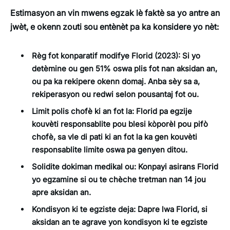
Estimasyon an vin mwens egzak lè faktè sa yo antre an
jwèt, e okenn zouti sou entènèt pa ka konsidere yo nèt:
Règ fot konparatif modifye Florid (2023):
Si yo
detèmine ou gen 51% oswa plis fot nan aksidan an,
ou pa ka rekipere okenn domaj. Anba sèy sa a,
rekiperasyon ou redwi selon pousantaj fot ou.
Limit polis chofè ki an fot la:
Florid pa egzije
kouvèti responsablite pou blesi kòporèl pou pifò
chofè, sa vle di pati ki an fot la ka gen kouvèti
responsablite limite oswa pa genyen ditou.
Solidite dokiman medikal ou:
Konpayi asirans Florid
yo egzamine si ou te chèche tretman nan 14 jou
apre aksidan an.
Kondisyon ki te egziste deja:
Dapre lwa Florid, si
aksidan an te agrave yon kondisyon ki te egziste