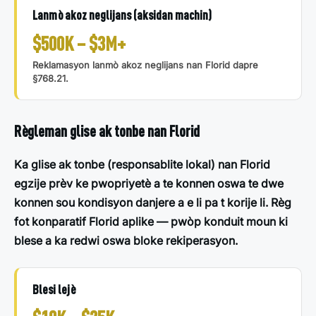
Lanmò akoz neglijans (aksidan machin)
$500K – $3M+
Reklamasyon lanmò akoz neglijans nan Florid dapre
§768.21.
Règleman glise ak tonbe nan Florid
Ka glise ak tonbe (responsablite lokal) nan Florid
egzije prèv ke pwopriyetè a te konnen oswa te dwe
konnen sou kondisyon danjere a e li pa t korije li. Règ
fot konparatif Florid aplike — pwòp konduit moun ki
blese a ka redwi oswa bloke rekiperasyon.
Blesi lejè