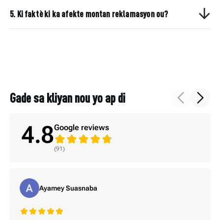
5. Ki faktè ki ka afekte montan reklamasyon ou?
Gade sa kliyan nou yo ap di
4.8
Google reviews
(91)
Ayamey Suasnaba