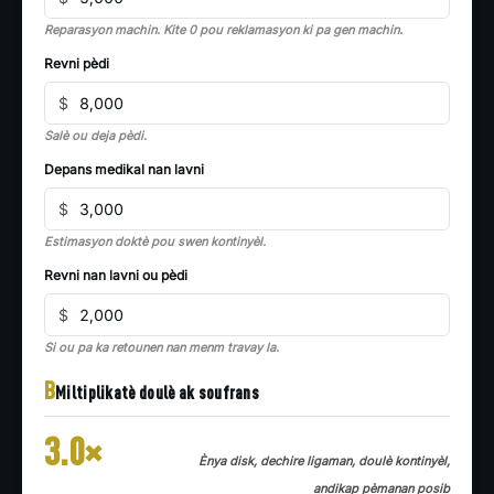
Reparasyon machin. Kite 0 pou reklamasyon ki pa gen machin.
Revni pèdi
$
Salè ou deja pèdi.
Depans medikal nan lavni
$
Estimasyon doktè pou swen kontinyèl.
Revni nan lavni ou pèdi
$
Si ou pa ka retounen nan menm travay la.
B
Miltiplikatè doulè ak soufrans
3.0×
Ènya disk, dechire ligaman, doulè kontinyèl,
andikap pèmanan posib