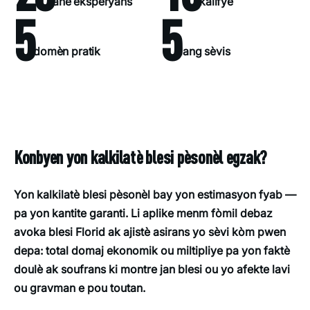
ane eksperyans
kalifye
5
5
domèn pratik
lang sèvis
Konbyen yon kalkilatè blesi pèsonèl egzak?
Yon kalkilatè blesi pèsonèl bay yon estimasyon fyab —
pa yon kantite garanti. Li aplike menm fòmil debaz
avoka blesi Florid ak ajistè asirans yo sèvi kòm pwen
depa: total domaj ekonomik ou miltipliye pa yon faktè
doulè ak soufrans ki montre jan blesi ou yo afekte lavi
ou gravman e pou toutan.