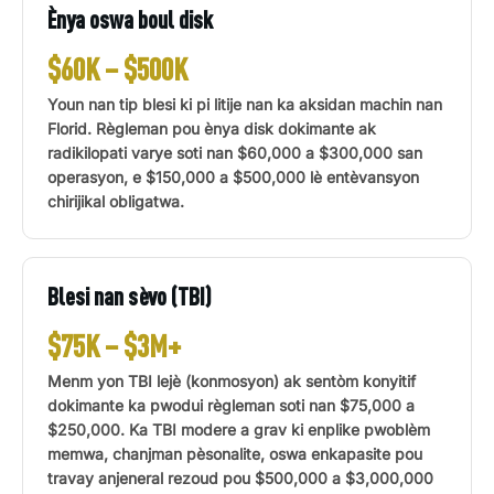
Ènya oswa boul disk
$60K – $500K
Youn nan tip blesi ki pi litije nan ka aksidan machin nan
Florid. Règleman pou ènya disk dokimante ak
radikilopati varye soti nan $60,000 a $300,000 san
operasyon, e $150,000 a $500,000 lè entèvansyon
chirijikal obligatwa.
Blesi nan sèvo (TBI)
$75K – $3M+
Menm yon TBI lejè (konmosyon) ak sentòm konyitif
dokimante ka pwodui règleman soti nan $75,000 a
$250,000. Ka TBI modere a grav ki enplike pwoblèm
memwa, chanjman pèsonalite, oswa enkapasite pou
travay anjeneral rezoud pou $500,000 a $3,000,000