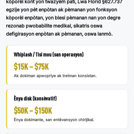
kòporèl kont yon twazyèm pati, Lwa Florid §627.737
egzije yon pèt enpòtan ak pèmanan yon fonksyon
kòporèl enpòtan, yon blesi pèmanan nan yon degre
rezonab pwobabilite medikal, sikatris oswa
defigirasyon enpòtan ak pèmanan, oswa lanmò.
Whiplash / Tisi mou (san operasyon)
$15K – $75K
Ak dokiman apwopriye ak tretman konsistan.
Ènya disk (konsèvatif)
$50K – $150K
Ènya dokimante, san entèvansyon chirijikal.