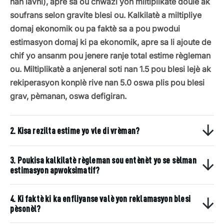
nan lavni), apre sa ou chwazi yon miltiplikatè doulè ak
soufrans selon gravite blesi ou. Kalkilatè a miltipliye
domaj ekonomik ou pa faktè sa a pou pwodui
estimasyon domaj ki pa ekonomik, apre sa li ajoute de
chif yo ansanm pou jenere ranje total estime règleman
ou. Miltiplikatè a anjeneral soti nan 1.5 pou blesi lejè ak
rekiperasyon konplè rive nan 5.0 oswa plis pou blesi
grav, pèmanan, oswa defigiran.
2. Kisa rezilta estime yo vle di vrèman?
3. Poukisa kalkilatè règleman sou entènèt yo se sèlman
estimasyon apwoksimatif?
4. Ki faktè ki ka enfliyanse valè yon reklamasyon blesi
pèsonèl?