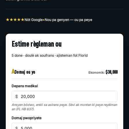
★★★★★
Nòt Google
•
Nou pa genyen — ou pa peye
Estime règleman ou
5 done · doulè ak soufrans · ajisteman fot Florid
A
Domaj ou yo
$38,000
Ekonomik:
Depans medikal
$
Ansyen bòdwo, enkli sa asirans peye. Sèvi ak montan ki peye reyèlman
an (FL HB 837).
Domaj pwopriyete
$