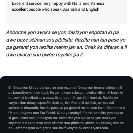
Excellent service, very happy with Naila and Vanesa,
excellent people who speak Spanish and English
Anboche yon avoka se yon desizyon enpòtan ki pa
dwe baze sèlman sou piblisite. Rezilta nan tan pase yo
pa garanti yon rezilta menm jan an. Chak ka diferan e li
dwe evalye sou pwòp reyalite pa li.
Enfòmasyon ki sou paj sa a se pou rezon enfòmasyon jeneral sèlman e li
pa konstitye konsèy legal. Pa gen okenn relasyon avoka–kliyan ki kreye lè
ou sèvi ak kalkilatè sa a oswa lè ou soumèt yon fòm kontak. Rezilta yo
varye selon detay espesifik chak ka, lwa Florid ki aplikab, ak kouvèti
asirans ki disponib. Rezilta pase yo pa garanti rezilta nan lavni. Kontni sa a
fèt pou odyans nan Eta Florid. Si ou ye andeyò Florid, konsilte yon avoka
ki gen lisans nan jiridiksyon ou. Anboche yon avoka se yon desizyon
enpòtan e li pa ta dwe baze sèlman sou piblisite; anvan ou deside, mande
nou enfòmasyon ekri gratis sou kalifikasyon ak eksperyans nou.