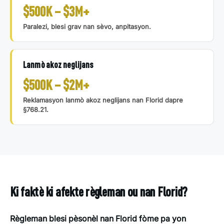
$500K – $3M+
Paralezi, blesi grav nan sèvo, anpitasyon.
Lanmò akoz neglijans
$500K – $2M+
Reklamasyon lanmò akoz neglijans nan Florid dapre
§768.21.
Ki faktè ki afekte règleman ou nan Florid?
Règleman blesi pèsonèl nan Florid fòme pa yon