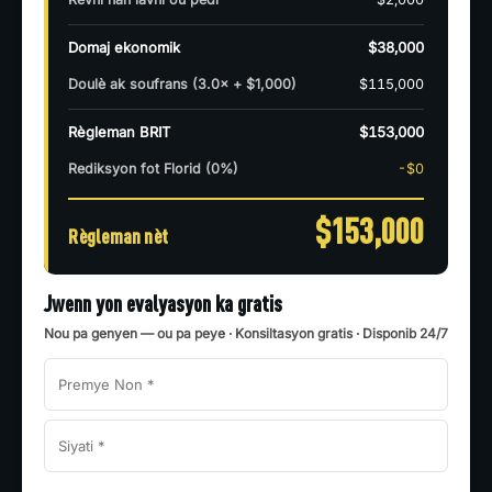
Domaj ekonomik
$38,000
Doulè ak soufrans
(3.0× + $1,000)
$115,000
Règleman BRIT
$153,000
Rediksyon fot Florid
(0%)
-$0
$153,000
Règleman nèt
Jwenn yon evalyasyon ka gratis
Nou pa genyen — ou pa peye · Konsiltasyon gratis · Disponib 24/7
First
Last