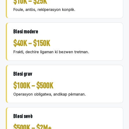
$10K – $25K
Foule, antòs, rekiperasyon konplè.
Blesi modere
$40K – $150K
Frakti, dechire ligaman ki bezwen tretman.
Blesi grav
$100K – $500K
Operasyon obligatwa, andikap pèmanan.
Blesi sevè
$500K – $2M+