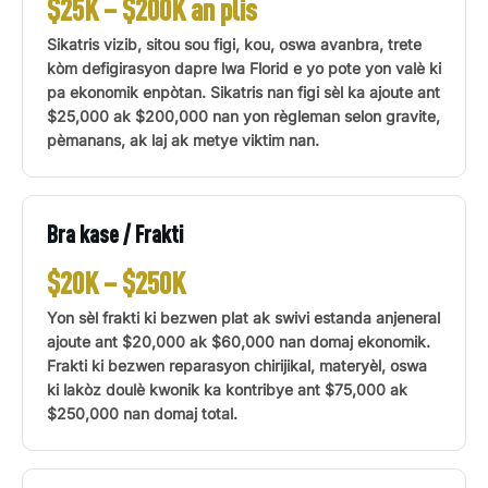
$25K – $200K an plis
Sikatris vizib, sitou sou figi, kou, oswa avanbra, trete
kòm defigirasyon dapre lwa Florid e yo pote yon valè ki
pa ekonomik enpòtan. Sikatris nan figi sèl ka ajoute ant
$25,000 ak $200,000 nan yon règleman selon gravite,
pèmanans, ak laj ak metye viktim nan.
Bra kase / Frakti
$20K – $250K
Yon sèl frakti ki bezwen plat ak swivi estanda anjeneral
ajoute ant $20,000 ak $60,000 nan domaj ekonomik.
Frakti ki bezwen reparasyon chirijikal, materyèl, oswa
ki lakòz doulè kwonik ka kontribye ant $75,000 ak
$250,000 nan domaj total.