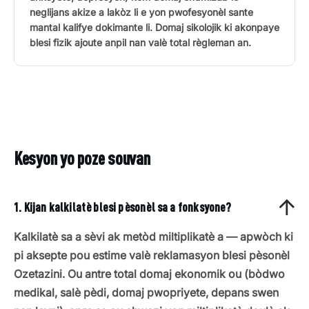
neglijans akize a lakòz li e yon pwofesyonèl sante
mantal kalifye dokimante li. Domaj sikolojik ki akonpaye
blesi fizik ajoute anpil nan valè total règleman an.
Kesyon yo poze souvan
1. Kijan kalkilatè blesi pèsonèl sa a fonksyone?
Kalkilatè sa a sèvi ak metòd miltiplikatè a — apwòch ki
pi aksepte pou estime valè reklamasyon blesi pèsonèl
Ozetazini. Ou antre total domaj ekonomik ou (bòdwo
medikal, salè pèdi, domaj pwopriyete, depans swen