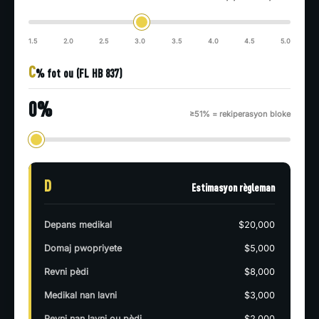
1.5
2.0
2.5
3.0
3.5
4.0
4.5
5.0
C
% fot ou (FL HB 837)
0%
≥51% = rekiperasyon bloke
D
Estimasyon règleman
Depans medikal
$20,000
Domaj pwopriyete
$5,000
Revni pèdi
$8,000
Medikal nan lavni
$3,000
Revni nan lavni ou pèdi
$2,000