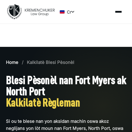
Cr
Home
/
Kalkilatè Blesi Pèsonèl
Blesi Pèsonèl nan Fort Myers ak
North Port
Kalkilatè Règleman
Si ou te blese nan yon aksidan machin oswa akoz
neglijans yon lòt moun nan Fort Myers, North Port, oswa