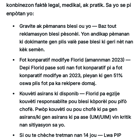
konbinezon faktè legal, medikal, ak pratik. Sa yo se pi
enpòtan yo:
Gravite ak pèmanans blesi ou yo
— Baz tout
reklamasyon blesi pèsonèl. Yon andikap pèmanan
ki dokimante gen plis valè pase blesi ki geri nèt nan
kèk semèn.
Fot konparatif modifye Florid (amannman 2023)
—
Depi Florid pase soti nan fot konparatif pi a fot
konparatif modifye an 2023, pleyan ki gen 51%
oswa plis fot pa ka rekipere domaj.
Kouvèti asirans ki disponib
— Florid pa egzije
kouvèti responsablite pou blesi kòporèl pou pifò
chofè. Pwòp kouvèti ou pou chofè ki pa gen
asirans/ki gen asirans ki pa ase (UM/UIM) vin kritik
nan sitiyasyon sa yo.
Si ou te chèche tretman nan 14 jou
— Lwa PIP