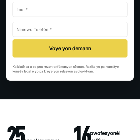
Kalkilatè sa a se pou rezon enfòmasyon sèlman. Rezilta yo pa konstitye
konsèy legal e yo pa kreye yon relasyon avoka–kliyan.
25
16
pwofesyonèl