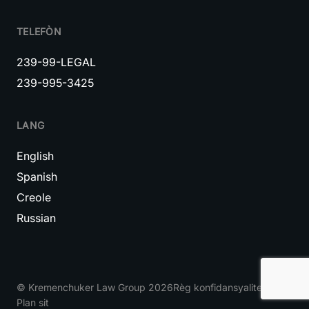
TELEFÒN
239-99-LEGAL
239-995-3425
LANG
English
Spanish
Creole
Russian
© Kremenchuker Law Group 2026
Règ konfidansyalite
Plan sit