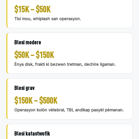
$15K – $50K
Tisi mou, whiplash san operasyon.
Blesi modere
$50K – $150K
Ènya disk, frakti ki bezwen tretman, dechire ligaman.
Blesi grav
$150K – $500K
Operasyon kolòn vètebral, TBI, andikap pasyèl pèmanan.
Blesi katastwofik