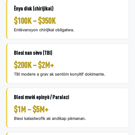
Ènya disk (chirijikal)
$100K – $350K
Entèvansyon chirijikal obligatwa.
Blesi nan sèvo (TBI)
$200K – $2M+
TBI modere a grav ak sentòm konyitif dokimante.
Blesi mwèl epinyè / Paralezi
$1M – $5M+
Blesi katastwofik ak andikap pèmanan.