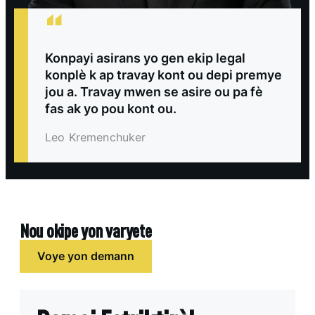
“
Konpayi asirans yo gen ekip legal
konplè k ap travay kont ou depi premye
jou a. Travay mwen se asire ou pa fè
fas ak yo pou kont ou.
Leo Kremenchuker
Nou okipe yon varyete
Voye yon demann