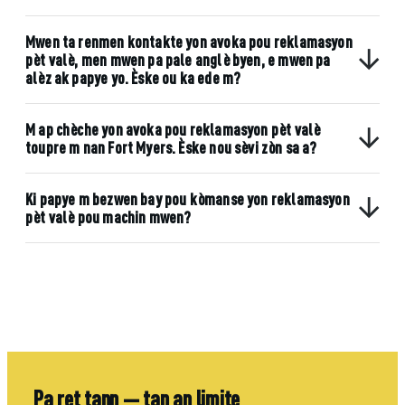
Mwen ta renmen kontakte yon avoka pou reklamasyon
pèt valè, men mwen pa pale anglè byen, e mwen pa
alèz ak papye yo. Èske ou ka ede m?
M ap chèche yon avoka pou reklamasyon pèt valè
toupre m nan Fort Myers. Èske nou sèvi zòn sa a?
Ki papye m bezwen bay pou kòmanse yon reklamasyon
pèt valè pou machin mwen?
Pa ret tann — tan an limite