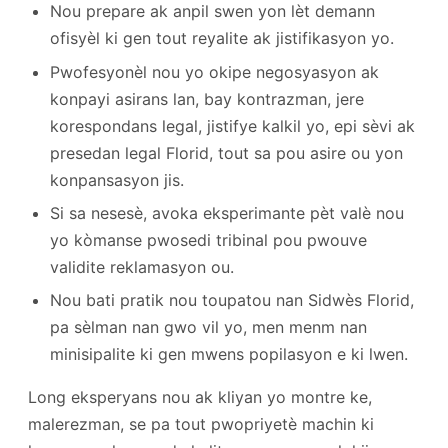
Nou prepare ak anpil swen yon lèt demann
ofisyèl ki gen tout reyalite ak jistifikasyon yo.
Pwofesyonèl nou yo okipe negosyasyon ak
konpayi asirans lan, bay kontrazman, jere
korespondans legal, jistifye kalkil yo, epi sèvi ak
presedan legal Florid, tout sa pou asire ou yon
konpansasyon jis.
Si sa nesesè, avoka eksperimante pèt valè nou
yo kòmanse pwosedi tribinal pou pwouve
validite reklamasyon ou.
Nou bati pratik nou toupatou nan Sidwès Florid,
pa sèlman nan gwo vil yo, men menm nan
minisipalite ki gen mwens popilasyon e ki lwen.
Long eksperyans nou ak kliyan yo montre ke,
malerezman, se pa tout pwopriyetè machin ki