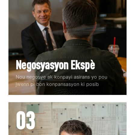
Negosyasyon Ekspè
Nou negosye ak konpayi asirans yo pou
jwenn pi bon konpansasyon ki posib
03