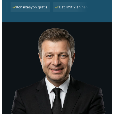
Konsiltasyon gratis
Dat limit 2 an nan Florid
Nou pa