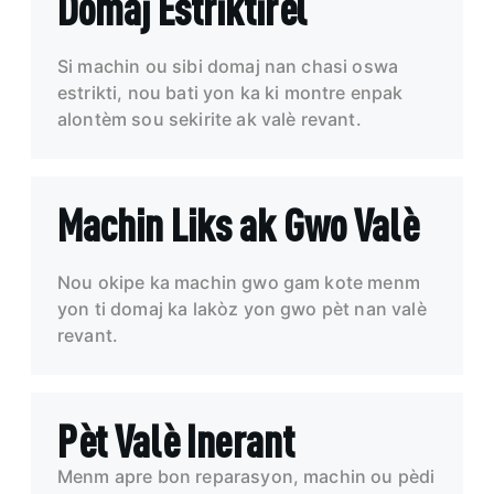
Domaj Estriktirèl
Si machin ou sibi domaj nan chasi oswa
estrikti, nou bati yon ka ki montre enpak
alontèm sou sekirite ak valè revant.
Machin Liks ak Gwo Valè
Nou okipe ka machin gwo gam kote menm
yon ti domaj ka lakòz yon gwo pèt nan valè
revant.
Pèt Valè Inerant
Menm apre bon reparasyon, machin ou pèdi