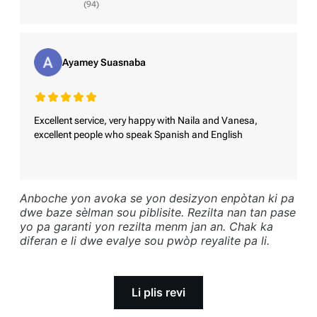
(94)
machin yo ki detèmine montan final la.
Domaj pou doulè ak soufrans yo se bagay ki
Anjeneral, li fasil pou pwouve domaj machin
pèsonèl, sa mande dokiman medikal konplè,
nan ak foto ak estimasyon reparasyon, menm
temwayaj doktè, epi pafwa jounal pèsonèl
Ayamey Suasnaba
si ka gen diskisyon sou pwoblèm ki te la
sou doulè a. Defi a se pwouve enpak doulè a
anvan, depresyasyon, oswa evalyasyon pou
genyen sou tan, sitou si blesi ki parèt sou kò
pèt total.
a sanble geri oswa si dokiman yo pa konplè.
Excellent service, very happy with Naila and Vanesa,
excellent people who speak Spanish and English
Anboche yon avoka se yon desizyon enpòtan ki pa
dwe baze sèlman sou piblisite. Rezilta nan tan pase
yo pa garanti yon rezilta menm jan an. Chak ka
diferan e li dwe evalye sou pwòp reyalite pa li.
Li plis revi