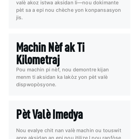
valè akoz istwa aksidan li—nou dokimante
pèt sa a epi nou chèche yon konpansasyon
jis.
Machin Nèf ak Ti
Kilometraj
Pou machin pi nèf, nou demontre kijan
menm ti aksidan ka lakòz yon pèt valè
dispwopòsyone.
Pèt Valè Imedya
Nou evalye chit nan valè machin ou touswit
apre aksidan an epi nou itilize l pou ranfòse