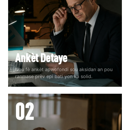
Ankèt Detaye
Nou fè ankèt apwofondi sou aksidan an pou
ranmase prèv epi bati yon ka solid.
02