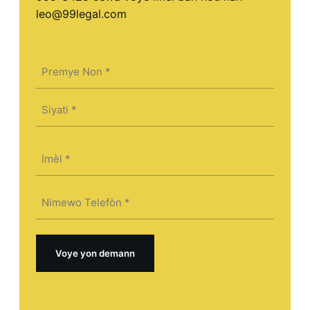
leo@99legal.com
Non
(Required)
First
Last
Imèl
(Required)
Telefòn
(Required)