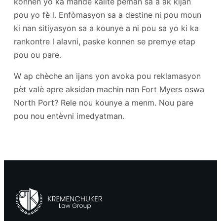
konnen yo ka mande kalite peman sa a ak kijan
pou yo fè l. Enfòmasyon sa a destine ni pou moun
ki nan sitiyasyon sa a kounye a ni pou sa yo ki ka
rankontre l alavni, paske konnen se premye etap
pou ou pare.
W ap chèche an ijans yon avoka pou reklamasyon
pèt valè apre aksidan machin nan Fort Myers oswa
North Port? Rele nou kounye a menm. Nou pare
pou nou entèvni imedyatman.