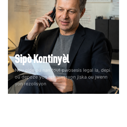
Sipò Kontinyèl
Nou gide ou nan tout pwosesis legal la, depi
ou depoze yon reklamasyon jiska ou jwenn
yon rezolisyon