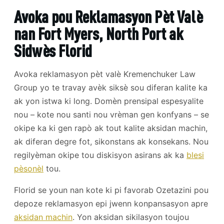
Avoka pou Reklamasyon Pèt Valè
nan Fort Myers, North Port ak
Sidwès Florid
Avoka reklamasyon pèt valè Kremenchuker Law
Group yo te travay avèk siksè sou diferan kalite ka
ak yon istwa ki long. Domèn prensipal espesyalite
nou
–
kote nou santi nou vrèman gen konfyans
–
se
okipe ka ki gen rapò ak tout kalite aksidan machin,
ak diferan degre fot, sikonstans ak konsekans. Nou
regilyèman okipe tou diskisyon asirans ak ka
blesi
pèsonèl
tou.
Florid se youn nan kote ki pi favorab Ozetazini pou
depoze reklamasyon epi jwenn konpansasyon apre
aksidan machin
. Yon aksidan sikilasyon toujou