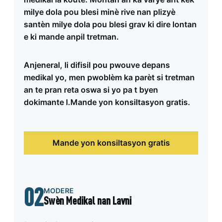
milye dola pou blesi minè rive nan plizyè
santèn milye dola pou blesi grav ki dire lontan
e ki mande anpil tretman.
Anjeneral, li difisil pou pwouve depans
medikal yo, men pwoblèm ka parèt si tretman
an te pran reta oswa si yo pa t byen
dokimante l.Mande yon konsiltasyon gratis.
Mande yon konsiltasyon gratis
02
MODERE
Swèn Medikal nan Lavni