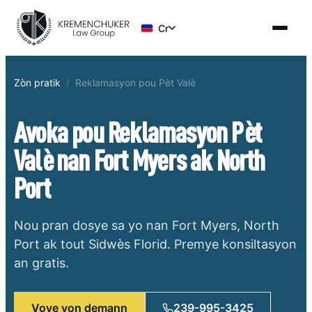
Cr
Zòn pratik
/
Reklamasyon pou Pèt Valè
Avoka pou Reklamasyon Pèt
Valè nan Fort Myers ak North
Port
Nou pran dosye sa yo nan Fort Myers, North
Port ak tout Sidwès Florid. Premye konsiltasyon
an gratis.
Voye yon demann
239-995-3425