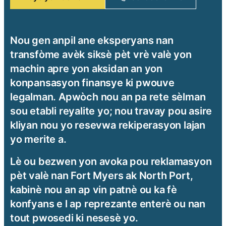
Nou gen anpil ane eksperyans nan
transfòme avèk siksè pèt vrè valè yon
machin apre yon aksidan an yon
konpansasyon finansye ki pwouve
legalman. Apwòch nou an pa rete sèlman
sou etabli reyalite yo; nou travay pou asire
kliyan nou yo resevwa rekiperasyon lajan
yo merite a.
Lè ou bezwen yon avoka pou reklamasyon
pèt valè nan Fort Myers ak North Port,
kabinè nou an ap vin patnè ou ka fè
konfyans e l ap reprezante enterè ou nan
tout pwosedi ki nesesè yo.