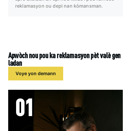
reklamasyon ou depi nan kòmansman.
Apwòch nou pou ka reklamasyon pèt valè gen
ladan
Voye yon demann
01