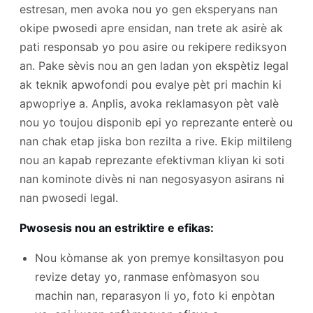
estresan, men avoka nou yo gen eksperyans nan
okipe pwosedi apre ensidan, nan trete ak asirè ak
pati responsab yo pou asire ou rekipere rediksyon
an. Pake sèvis nou an gen ladan yon ekspètiz legal
ak teknik apwofondi pou evalye pèt pri machin ki
apwopriye a. Anplis, avoka reklamasyon pèt valè
nou yo toujou disponib epi yo reprezante enterè ou
nan chak etap jiska bon rezilta a rive. Ekip miltileng
nou an kapab reprezante efektivman kliyan ki soti
nan kominote divès ni nan negosyasyon asirans ni
nan pwosedi legal.
Pwosesis nou an estriktire e efikas:
Nou kòmanse ak yon premye konsiltasyon pou
revize detay yo, ranmase enfòmasyon sou
machin nan, reparasyon li yo, foto ki enpòtan