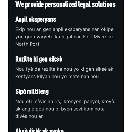
We provide personalized legal solutions
Anpil eksperyans
Ekip nou an gen anpil eksperyans nan okipe
yon gran varyete ka legal nan Fort Myers ak
North Port
Rezilta ki gen siksè
Nou fyè de rezilta ka nou yo ki gen siksè ak
konfyans kliyan nou yo mete nan nou
Sipò miltileng
Nou ofri sèvis an ris, ikrenyen, panyòl, kreyòl,
ak anglè pou nou pi byen sèvi kominote
divès nou an
Aksè dirèk ak avoka