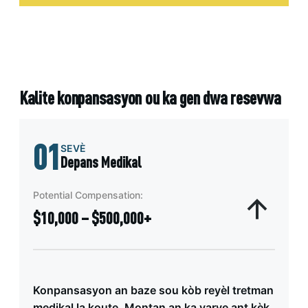
Kalite konpansasyon ou ka gen dwa resevwa
01
SEVÈ
Depans Medikal
Potential Compensation:
$10,000 – $500,000+
Konpansasyon an baze sou kòb reyèl tretman
medikal la koute. Montan an ka varye ant kèk