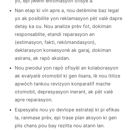
yo, epi jwenn enfòmasyon ofisye a.
Nan etap ki vin apre a, nou detèmine baz legal
yo ak posibilite yon reklamasyon pèt valè dapre
detay ka ou. Nou analize prèv fot, dokiman
responsablite, etandi reparasyon an
(estimasyon, fakti, rekòmandasyon),
deklarasyon konsesyonè ak garaj, dokiman
asirans, ak rapò aksidan.
Nou pwodui yon rapò ofisyèl an kolaborasyon
ak evalyatè otomobil ki gen lisans, lè nou itilize
apwòch tankou revizyon konparatif mache
otomobil, depresyasyon inerant, ak pèt valè
apre reparasyon.
Espesyalis nou yo devlope estrateji ki pi efikas
la, ranmase prèv, epi trase plan aksyon ki gen
plis chans pou bay rezilta nou atann lan.