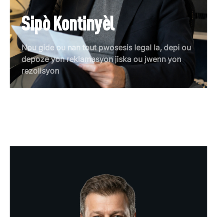
Sipò Kontinyèl
Nou gide ou nan tout pwosesis legal la, depi ou
depoze yon reklamasyon jiska ou jwenn yon
rezolisyon