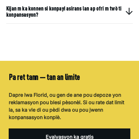
Kijan m ka konnen si konpayi asirans lan ap ofri m twò ti
konpansasyon?
Pa ret tann — tan an limite
Dapre lwa Florid, ou gen de ane pou depoze yon
reklamasyon pou blesi pèsonèl. Si ou rate dat limit
la, sa ka vle di ou pèdi dwa ou pou jwenn
konpansasyon konplè.
Evalyasyon ka gratis