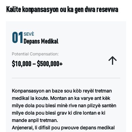
Kalite konpansasyon ou ka gen dwa resevwa
01
SEVÈ
Depans Medikal
Potential Compensation:
$10,000 – $500,000+
Konpansasyon an baze sou kòb reyèl tretman
medikal la koute. Montan an ka varye ant kèk
milye dola pou blesi minè rive nan plizyè santèn
milye dola pou blesi grav ki dire lontan e ki
mande anpil tretman.
Anjeneral, li difisil pou pwouve depans medikal