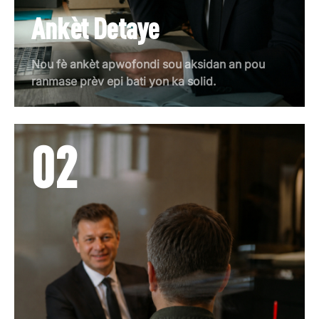
Ankèt Detaye
Nou fè ankèt apwofondi sou aksidan an pou
ranmase prèv epi bati yon ka solid.
02