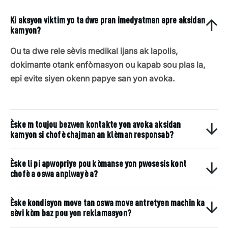
Ki aksyon viktim yo ta dwe pran imedyatman apre aksidan
kamyon?
Ou ta dwe rele sèvis medikal ijans ak lapolis,
dokimante otank enfòmasyon ou kapab sou plas la,
epi evite siyen okenn papye san yon avoka.
Èske m toujou bezwen kontakte yon avoka aksidan
kamyon si chofè chajman an klèman responsab?
Èske li pi apwopriye pou kòmanse yon pwosesis kont
chofè a oswa anplwayè a?
Èske kondisyon move tan oswa move antretyen machin ka
sèvi kòm baz pou yon reklamasyon?