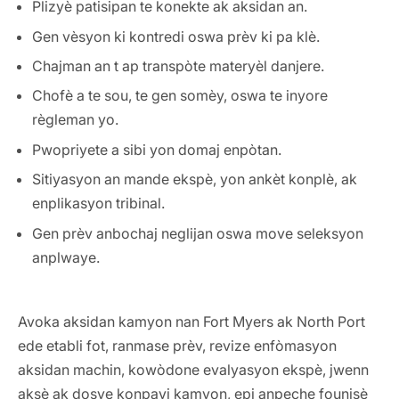
Plizyè patisipan te konekte ak aksidan an.
Gen vèsyon ki kontredi oswa prèv ki pa klè.
Chajman an t ap transpòte materyèl danjere.
Chofè a te sou, te gen somèy, oswa te inyore
règleman yo.
Pwopriyete a sibi yon domaj enpòtan.
Sitiyasyon an mande ekspè, yon ankèt konplè, ak
enplikasyon tribinal.
Gen prèv anbochaj neglijan oswa move seleksyon
anplwaye.
Avoka aksidan kamyon nan Fort Myers ak North Port
ede etabli fot, ranmase prèv, revize enfòmasyon
aksidan machin, kowòdone evalyasyon ekspè, jwenn
aksè ak dosye konpayi kamyon, epi anpeche founisè