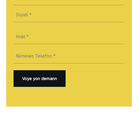
(Required)
First
Last
Imèl
(Required)
Telefòn
(Required)