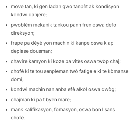
move tan, ki gen ladan gwo tanpèt ak kondisyon
kondwi danjere;
pwoblèm mekanik tankou pann fren oswa defo
direksyon;
frape pa dèyè yon machin ki kanpe oswa k ap
deplase dousman;
chavire kamyon ki koze pa vitès oswa twòp chaj;
chofè ki te tou senpleman twò fatige e ki te kòmanse
dòmi;
kondwi machin nan anba efè alkòl oswa dwòg;
chajman ki pa t byen mare;
mank kalifikasyon, fòmasyon, oswa bon lisans
chofè.