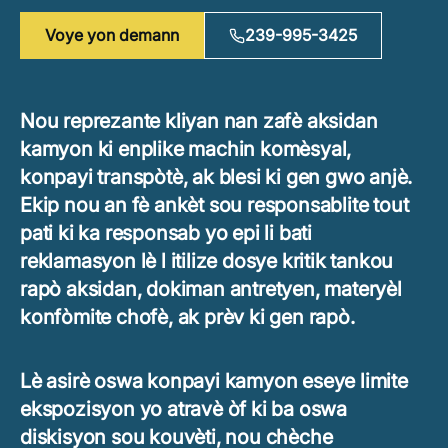
Voye yon demann
239-995-3425
Nou reprezante kliyan nan zafè aksidan
kamyon ki enplike machin komèsyal,
konpayi transpòtè, ak blesi ki gen gwo anjè.
Ekip nou an fè ankèt sou responsablite tout
pati ki ka responsab yo epi li bati
reklamasyon lè l itilize dosye kritik tankou
rapò aksidan, dokiman antretyen, materyèl
konfòmite chofè, ak prèv ki gen rapò.
Lè asirè oswa konpayi kamyon eseye limite
ekspozisyon yo atravè òf ki ba oswa
diskisyon sou kouvèti, nou chèche