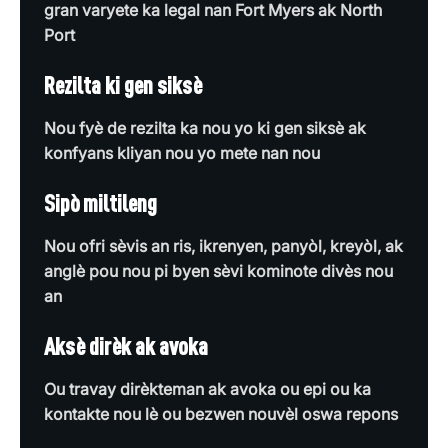
gran varyete ka legal nan Fort Myers ak North
Port
Rezilta ki gen siksè
Nou fyè de rezilta ka nou yo ki gen siksè ak
konfyans kliyan nou yo mete nan nou
Sipò miltileng
Nou ofri sèvis an ris, ikrenyen, panyòl, kreyòl, ak
anglè pou nou pi byen sèvi kominote divès nou
an
Aksè dirèk ak avoka
Ou travay dirèkteman ak avoka ou epi ou ka
kontakte nou lè ou bezwen nouvèl oswa repons