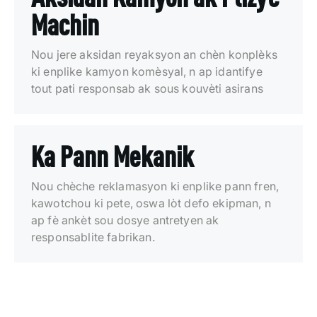
Machin
Nou jere aksidan reyaksyon an chèn konplèks
ki enplike kamyon komèsyal, n ap idantifye
tout pati responsab ak sous kouvèti asirans
Ka Pann Mekanik
Nou chèche reklamasyon ki enplike pann fren,
kawotchou ki pete, oswa lòt defo ekipman, n
ap fè ankèt sou dosye antretyen ak
responsablite fabrikan.