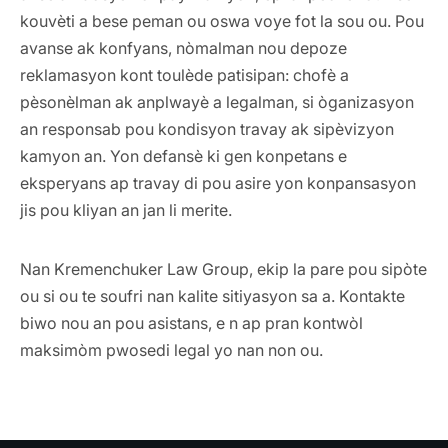
kouvèti a bese peman ou oswa voye fot la sou ou. Pou
avanse ak konfyans, nòmalman nou depoze
reklamasyon kont toulède patisipan: chofè a
pèsonèlman ak anplwayè a legalman, si òganizasyon
an responsab pou kondisyon travay ak sipèvizyon
kamyon an. Yon defansè ki gen konpetans e
eksperyans ap travay di pou asire yon konpansasyon
jis pou kliyan an jan li merite.
Nan Kremenchuker Law Group, ekip la pare pou sipòte
ou si ou te soufri nan kalite sitiyasyon sa a. Kontakte
biwo nou an pou asistans, e n ap pran kontwòl
maksimòm pwosedi legal yo nan non ou.