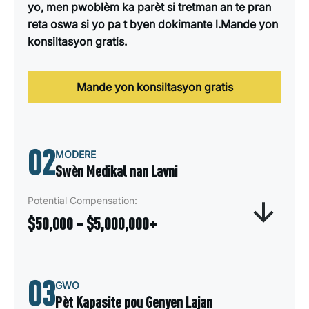
yo, men pwoblèm ka parèt si tretman an te pran
reta oswa si yo pa t byen dokimante l.Mande yon
konsiltasyon gratis.
Mande yon konsiltasyon gratis
02
MODERE
Swèn Medikal nan Lavni
Potential Compensation:
$50,000 – $5,000,000+
Konpansasyon pou Besoin Medikal nan Lavni
03
kouvri depans yo prevwa pou tretman medikal k
GWO
ap kontinye oswa ki long tèm ki nesesè apre yon
Pèt Kapasite pou Genyen Lajan