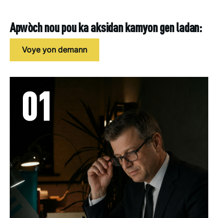
Apwòch nou pou ka aksidan kamyon gen ladan:
Voye yon demann
01