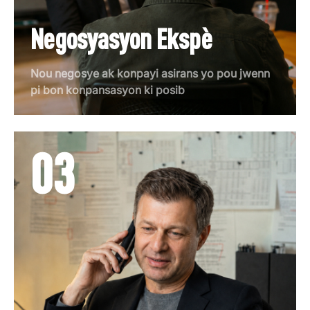
Negosyasyon Ekspè
Nou negosye ak konpayi asirans yo pou jwenn
pi bon konpansasyon ki posib
03