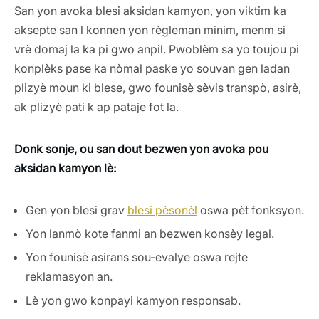
San yon avoka blesi aksidan kamyon, yon viktim ka
aksepte san l konnen yon règleman minim, menm si
vrè domaj la ka pi gwo anpil. Pwoblèm sa yo toujou pi
konplèks pase ka nòmal paske yo souvan gen ladan
plizyè moun ki blese, gwo founisè sèvis transpò, asirè,
ak plizyè pati k ap pataje fot la.
Donk sonje, ou san dout bezwen yon avoka pou
aksidan kamyon lè:
Gen yon blesi grav
blesi pèsonèl
oswa pèt fonksyon.
Yon lanmò kote fanmi an bezwen konsèy legal.
Yon founisè asirans sou-evalye oswa rejte
reklamasyon an.
Lè yon gwo konpayi kamyon responsab.