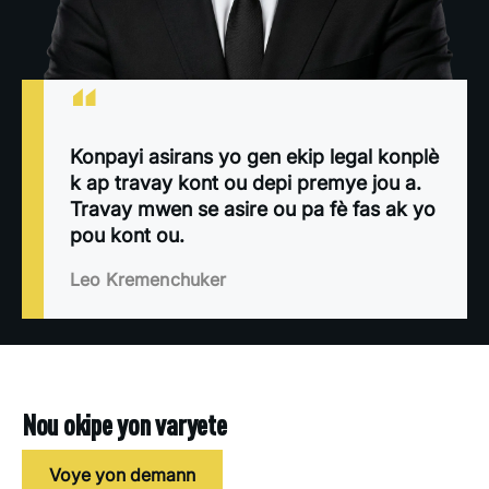
“
Konpayi asirans yo gen ekip legal konplè
k ap travay kont ou depi premye jou a.
Travay mwen se asire ou pa fè fas ak yo
pou kont ou.
Leo Kremenchuker
Nou okipe yon varyete
Voye yon demann