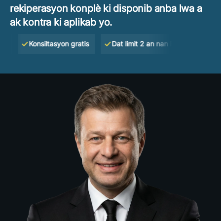
rekiperasyon konplè ki disponib anba lwa a
ak kontra ki aplikab yo.
Konsiltasyon gratis
Dat limit 2 an nan Florid
Nou pa 