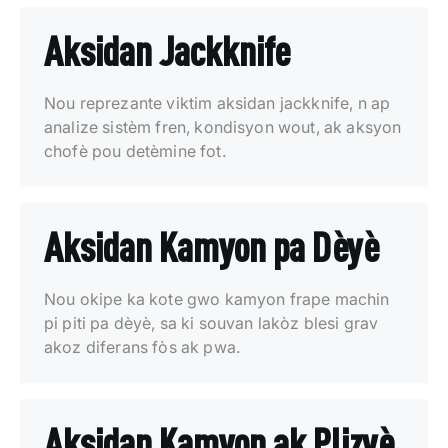
Aksidan Jackknife
Nou reprezante viktim aksidan jackknife, n ap
analize sistèm fren, kondisyon wout, ak aksyon
chofè pou detèmine fot.
Aksidan Kamyon pa Dèyè
Nou okipe ka kote gwo kamyon frape machin
pi piti pa dèyè, sa ki souvan lakòz blesi grav
akoz diferans fòs ak pwa.
Aksidan Kamyon ak Plizyè