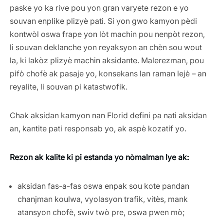
paske yo ka rive pou yon gran varyete rezon e yo
souvan enplike plizyè pati. Si yon gwo kamyon pèdi
kontwòl oswa frape yon lòt machin pou nenpòt rezon,
li souvan deklanche yon reyaksyon an chèn sou wout
la, ki lakòz plizyè machin aksidante. Malerezman, pou
pifò chofè ak pasaje yo, konsekans lan raman lejè – an
reyalite, li souvan pi katastwofik.
Chak aksidan kamyon nan Florid defini pa nati aksidan
an, kantite pati responsab yo, ak aspè kozatif yo.
Rezon ak kalite ki pi estanda yo nòmalman lye ak:
aksidan fas-a-fas oswa enpak sou kote pandan
chanjman koulwa, vyolasyon trafik, vitès, mank
atansyon chofè, swiv twò pre, oswa pwen mò;