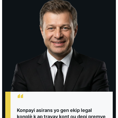
“
Konpayi asirans yo gen ekip legal
konplè k ap travay kont ou depi premye