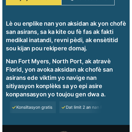
Lè ou enplike nan yon aksidan ak yon chofè
san asirans, sa ka kite ou fè fas ak fakti
medikal inatandi, revni pèdi, ak ensètitid
sou kijan pou rekipere domaj.
Nan Fort Myers, North Port, ak atravè
Florid, yon avoka aksidan ak chofè san
asirans ede viktim yo navige nan
sitiyasyon konplèks sa yo epi asire
konpansasyon yo toujou gen dwa a.
Konsiltasyon gratis
Dat limit 2 an nan Florid
Nou pa 