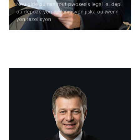
Nou gide ou nan tout pwosesis legal la, depi
ou depoze yon reklamasyon jiska ou jwenn
yon rezolisyon