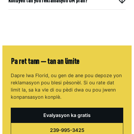
Konbyen tan yon reklamasyon UM pran?
Pa ret tann — tan an limite
Dapre lwa Florid, ou gen de ane pou depoze yon
reklamasyon pou blesi pèsonèl. Si ou rate dat
limit la, sa ka vle di ou pèdi dwa ou pou jwenn
konpansasyon konplè.
Evalyasyon ka gratis
239-995-3425