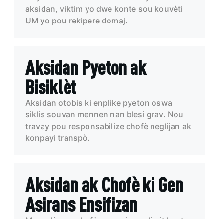
aksidan, viktim yo dwe konte sou kouvèti
UM yo pou rekipere domaj.
Aksidan Pyeton ak
Bisiklèt
Aksidan otobis ki enplike pyeton oswa
siklis souvan mennen nan blesi grav. Nou
travay pou responsabilize chofè neglijan ak
konpayi transpò.
Aksidan ak Chofè ki Gen
Asirans Ensifizan