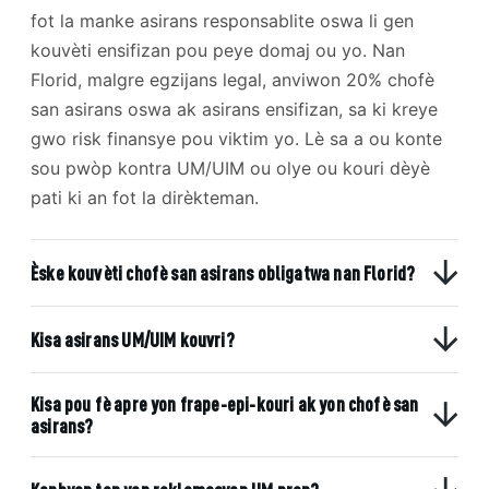
fot la manke asirans responsablite oswa li gen
kouvèti ensifizan pou peye domaj ou yo. Nan
Florid, malgre egzijans legal, anviwon 20% chofè
san asirans oswa ak asirans ensifizan, sa ki kreye
gwo risk finansye pou viktim yo. Lè sa a ou konte
sou pwòp kontra UM/UIM ou olye ou kouri dèyè
pati ki an fot la dirèkteman.
Èske kouvèti chofè san asirans obligatwa nan Florid?
Kisa asirans UM/UIM kouvri?
Kisa pou fè apre yon frape-epi-kouri ak yon chofè san
asirans?