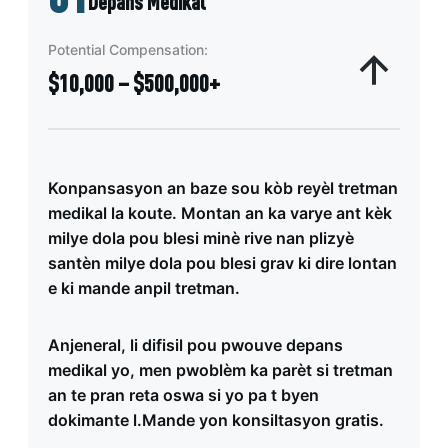
Depans Medikal
Potential Compensation:
$10,000 – $500,000+
Konpansasyon an baze sou kòb reyèl tretman
medikal la koute. Montan an ka varye ant kèk
milye dola pou blesi minè rive nan plizyè
santèn milye dola pou blesi grav ki dire lontan
e ki mande anpil tretman.
Anjeneral, li difisil pou pwouve depans
medikal yo, men pwoblèm ka parèt si tretman
an te pran reta oswa si yo pa t byen
dokimante l.Mande yon konsiltasyon gratis.