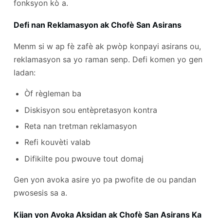
fonksyon kò a.
Defi nan Reklamasyon ak Chofè San Asirans
Menm si w ap fè zafè ak pwòp konpayi asirans ou,
reklamasyon sa yo raman senp. Defi komen yo gen
ladan:
Òf règleman ba
Diskisyon sou entèpretasyon kontra
Reta nan tretman reklamasyon
Refi kouvèti valab
Difikilte pou pwouve tout domaj
Gen yon avoka asire yo pa pwofite de ou pandan
pwosesis sa a.
Kijan yon Avoka Aksidan ak Chofè San Asirans Ka