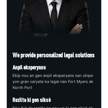
We provide personalized legal solutions
Anpil eksperyans
Ekip nou an gen anpil eksperyans nan okipe
yon gran varyete ka legal nan Fort Myers ak
North Port
Rezilta ki gen siksè
Nou fyè de rezilta ka nou yo ki gen siksè ak