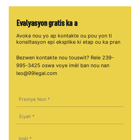
Evalyasyon gratis ka a
Avoka nou yo ap kontakte ou pou yon ti
konsiltasyon epi eksplike ki etap ou ka pran
Bezwen kontakte nou touswit? Rele 239-
995-3425 oswa voye imèl ban nou nan
leo@99legal.com
Non
(Required)
First
Last
Imèl