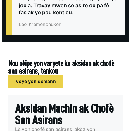
jou a. Travay mwen se asire ou pa fè
fas ak yo pou kont ou.
Leo Kremenchuker
Nou okipe yon varyete ka aksidan ak chofè
san asirans, tankou
Voye yon demann
Aksidan Machin ak Chofè
San Asirans
Lè yon chofè san asirans lakòz yon