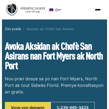
Cr
Zòn pratik
/
Aksidan ak Chofè San Asirans
Avoka Aksidan ak Chofè San
Asirans nan Fort Myers ak North
Port
Nou pran dosye sa yo nan Fort Myers, North
Port ak tout Sidwès Florid. Premye konsiltasyon
an gratis.
Voye yon demann
239-995-3425