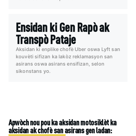
Ensidan ki Gen Rapò ak
Transpò Pataje
Aksidan ki enplike chofè Uber oswa Lyft san
kouvèti sifizan ka lakòz reklamasyon san
asirans oswa asirans ensifizan, selon
sikonstans yo.
Apwòch nou pou ka aksidan motosiklèt ka
aksidan ak chofè san asirans gen ladan: