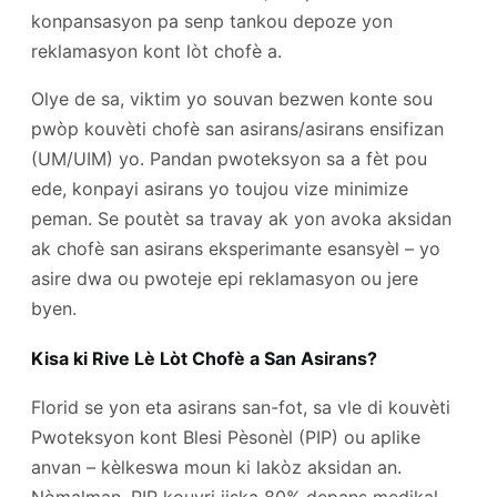
konpansasyon pa senp tankou depoze yon
reklamasyon kont lòt chofè a.
Olye de sa, viktim yo souvan bezwen konte sou
pwòp kouvèti chofè san asirans/asirans ensifizan
(UM/UIM) yo. Pandan pwoteksyon sa a fèt pou
ede, konpayi asirans yo toujou vize minimize
peman. Se poutèt sa travay ak yon avoka aksidan
ak chofè san asirans eksperimante esansyèl – yo
asire dwa ou pwoteje epi reklamasyon ou jere
byen.
Kisa ki Rive Lè Lòt Chofè a San Asirans?
Florid se yon eta asirans san-fot, sa vle di kouvèti
Pwoteksyon kont Blesi Pèsonèl (PIP) ou aplike
anvan – kèlkeswa moun ki lakòz aksidan an.