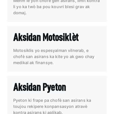
Menm lè yon chofè gen asirans, limit kontra
li yo ka twò ba pou kouvri blesi grav ak
domaj.
Aksidan Motosiklèt
Motosiklis yo espesyalman vilnerab, e
chofè san asirans ka kite yo ak gwo chay
medikal ak finansye.
Aksidan Pyeton
Pyeton ki frape pa chofè san asirans ka
toujou rekipere konpansasyon atravè
kontra asirans ki aplikab.