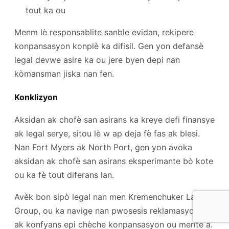
tout ka ou
Menm lè responsablite sanble evidan, rekipere
konpansasyon konplè ka difisil. Gen yon defansè
legal devwe asire ka ou jere byen depi nan
kòmansman jiska nan fen.
Konklizyon
Aksidan ak chofè san asirans ka kreye defi finansye
ak legal serye, sitou lè w ap deja fè fas ak blesi.
Nan Fort Myers ak North Port, gen yon avoka
aksidan ak chofè san asirans eksperimante bò kote
ou ka fè tout diferans lan.
Avèk bon sipò legal nan men Kremenchuker Law
Group, ou ka navige nan pwosesis reklamasyon an
ak konfyans epi chèche konpansasyon ou merite a.