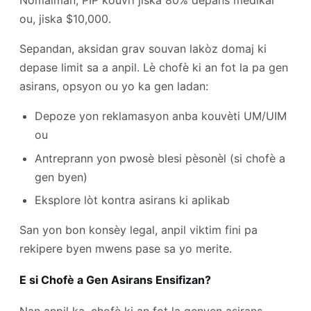
Nòmalman, PIP kouvri jiska 80% depans medikal
ou, jiska $10,000.
Sepandan, aksidan grav souvan lakòz domaj ki
depase limit sa a anpil. Lè chofè ki an fot la pa gen
asirans, opsyon ou yo ka gen ladan:
Depoze yon reklamasyon anba kouvèti UM/UIM
ou
Antreprann yon pwosè blesi pèsonèl (si chofè a
gen byen)
Eksplore lòt kontra asirans ki aplikab
San yon bon konsèy legal, anpil viktim fini pa
rekipere byen mwens pase sa yo merite.
E si Chofè a Gen Asirans Ensifizan?
Nan anpil ka, chofè ki an fot la genyen asirans –