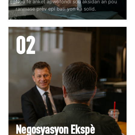
Nou fè ankèt apwofondi sou aksidan an pou
ranmase prèv epi bati yon ka solid.
02
Negosyasyon Ekspè