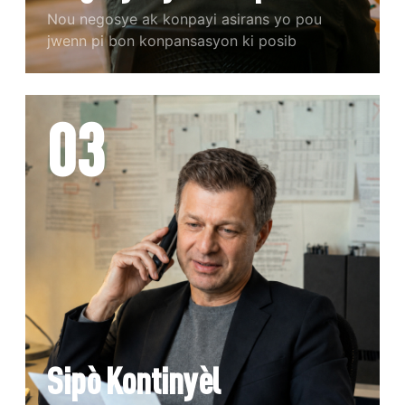
Nou negosye ak konpayi asirans yo pou
jwenn pi bon konpansasyon ki posib
03
Sipò Kontinyèl