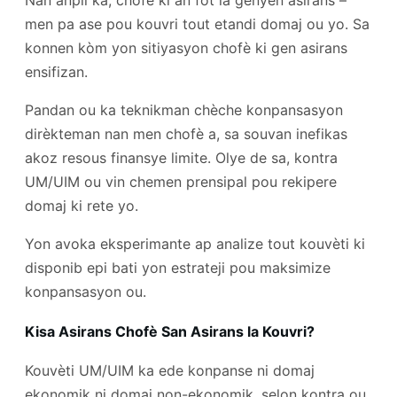
men pa ase pou kouvri tout etandi domaj ou yo. Sa
konnen kòm yon sitiyasyon chofè ki gen asirans
ensifizan.
Pandan ou ka teknikman chèche konpansasyon
dirèkteman nan men chofè a, sa souvan inefikas
akoz resous finansye limite. Olye de sa, kontra
UM/UIM ou vin chemen prensipal pou rekipere
domaj ki rete yo.
Yon avoka eksperimante ap analize tout kouvèti ki
disponib epi bati yon estrateji pou maksimize
konpansasyon ou.
Kisa Asirans Chofè San Asirans la Kouvri?
Kouvèti UM/UIM ka ede konpanse ni domaj
ekonomik ni domaj non-ekonomik, selon kontra ou