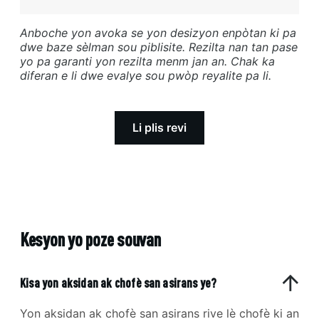
Anboche yon avoka se yon desizyon enpòtan ki pa
dwe baze sèlman sou piblisite. Rezilta nan tan pase
yo pa garanti yon rezilta menm jan an. Chak ka
diferan e li dwe evalye sou pwòp reyalite pa li.
Li plis revi
Kesyon yo poze souvan
Kisa yon aksidan ak chofè san asirans ye?
Yon aksidan ak chofè san asirans rive lè chofè ki an