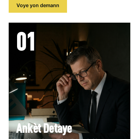
Voye yon demann
01
Ankèt Detaye