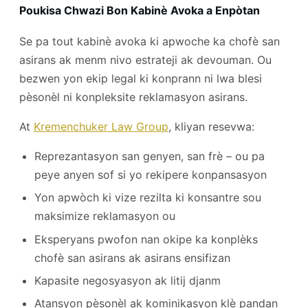
Poukisa Chwazi Bon Kabinè Avoka a Enpòtan
Se pa tout kabinè avoka ki apwoche ka chofè san
asirans ak menm nivo estrateji ak devouman. Ou
bezwen yon ekip legal ki konprann ni lwa blesi
pèsonèl ni konpleksite reklamasyon asirans.
At
Kremenchuker Law Group
, kliyan resevwa:
Reprezantasyon san genyen, san frè – ou pa
peye anyen sof si yo rekipere konpansasyon
Yon apwòch ki vize rezilta ki konsantre sou
maksimize reklamasyon ou
Eksperyans pwofon nan okipe ka konplèks
chofè san asirans ak asirans ensifizan
Kapasite negosyasyon ak litij djanm
Atansyon pèsonèl ak kominikasyon klè pandan