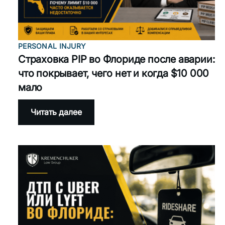
травме
PERSONAL INJURY
Страховка PIP во Флориде после аварии:
что покрывает, чего нет и когда $10 000
мало
:
Читать далее
Страховка
PIP
во
Флориде
после
аварии:
что
покрывает,
чего
нет
и