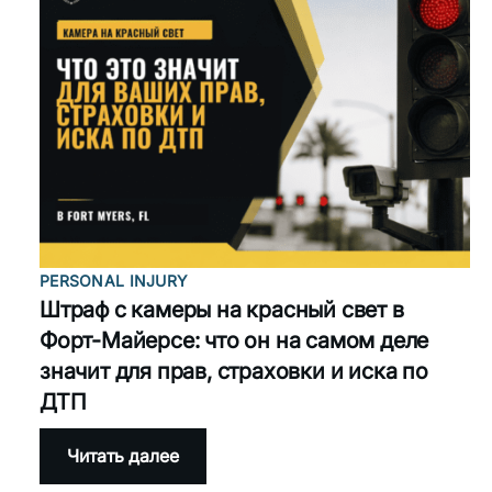
или
водитель
из
другого
штата
в
Форт-
Майерсе?
Вот
чья
страховка
реально
платит
PERSONAL INJURY
Штраф с камеры на красный свет в
Форт-Майерсе: что он на самом деле
значит для прав, страховки и иска по
ДТП
:
Читать далее
Штраф