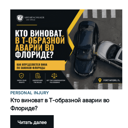
с
камеры
на
красный
свет
в
Форт-
Майерсе:
что
он
на
самом
деле
значит
для
прав,
страховки
PERSONAL INJURY
и
иска
Кто виноват в Т-образной аварии во
по
Флориде?
ДТП
:
Читать далее
Кто