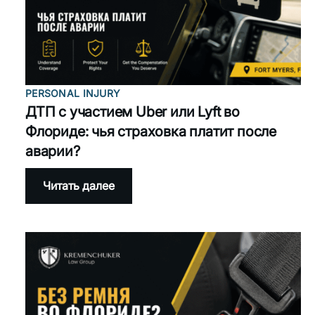
когда
$10
000
мало
PERSONAL INJURY
ДТП с участием Uber или Lyft во
Флориде: чья страховка платит после
аварии?
:
Читать далее
ДТП
с
участием
Uber
или
Lyft
во
Флориде:
чья