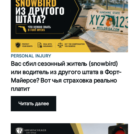
можно
ли
подать
иск?
PERSONAL INJURY
Вас сбил сезонный житель (snowbird)
или водитель из другого штата в Форт-
Майерсе? Вот чья страховка реально
платит
:
Читать далее
Вас
сбил
сезонный
житель
(snowbird)