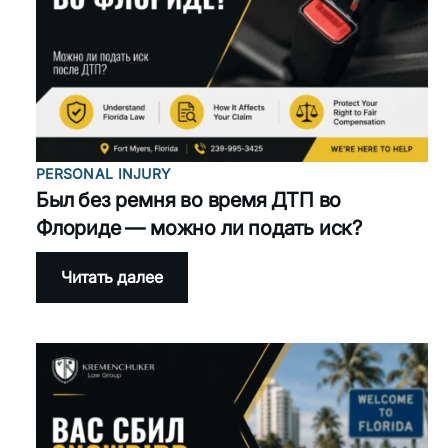
страховка
платит
после
аварии?
PERSONAL INJURY
Был без ремня во время ДТП во
Флориде — можно ли подать иск?
:
Читать далее
Был
без
ремня
во
время
ДТП
во
Флориде
—