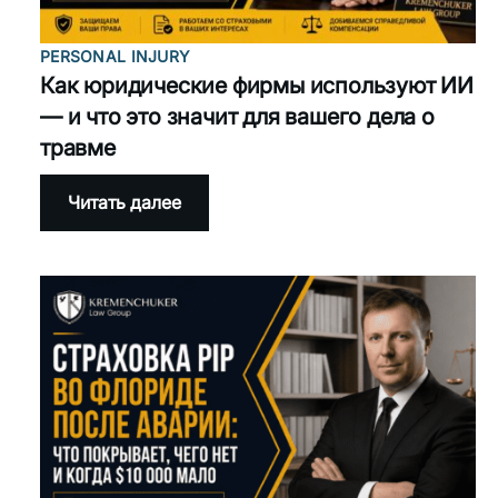
PERSONAL INJURY
Как юридические фирмы используют ИИ
— и что это значит для вашего дела о
травме
:
Читать далее
Как
юридические
фирмы
используют
ИИ
—
и
что
это
значит
для
вашего
дела
о