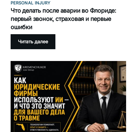
PERSONAL INJURY
Что делать после аварии во Флориде:
первый звонок, страховая и первые
ошибки
:
Читать далее
Что
делать
после
аварии
во
Флориде:
первый
звонок,
страховая
и
первые
ошибки