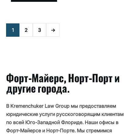
виноват
в
Т-
образной
аварии
1
2
3
во
Флориде?
Форт-Майерс, Норт-Порт и
другие города.
В Kremenchuker Law Group мы предоставляем
юридические услуги русскоговорящим клиентам
по всей Юго-Западной Флориде. Наши офисы в
Форт-Майерсе и Норт-Порте. Мы стремимся