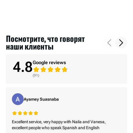
травму с уменьшением потенциального
Компенсация за физическую боль направлена
справедливую рыночную стоимость, если он
дохода.
на устранение физических страданий и
признан полностью утраченным. Сумма
дискомфорта, вызванных травмами,
урегулирования зависит от возраста, марки,
полученными в результате несчастного
модели, пробега, состояния автомобиля до
случая. Она включает в себя как
аварии и стоимости ремонта. Ремонт
Посмотрите, что говорят
непосредственную боль после аварии, так и
незначительных повреждений обычно
наши клиенты
постоянную боль, испытываемую во время
обходится в 500–5000 долларов, а ремонт
восстановления. Это значение часто
серьезных повреждений или полная утрата
4.8
рассчитывается с помощью метода
Google reviews
автомобиля могут стоить от 10 000 до 100 000
умножения, при котором медицинские
долларов и более, особенно в случае новых
(91)
расходы и другие поддающиеся
или роскошных автомобилей.
количественной оценке убытки умножаются
Окончательную сумму обычно определяют
на коэффициент — обычно от 1,5 до 5 — в
страховые эксперты или автооценщики.
зависимости от тяжести и продолжительности
Ayamey Suasnaba
Доказать повреждение транспортного
боли.
средства обычно несложно с помощью
Ущерб от боли и страданий по своей сути
фотографий и сметы ремонта, хотя могут
является субъективным и требует
Excellent service, very happy with Naila and Vanesa,
возникнуть споры по поводу ранее
excellent people who speak Spanish and English
предоставления полной медицинской
существовавших проблем, амортизации или