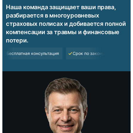
Наша команда защищает ваши права,
разбирается в многоуровневых
страховых полисах и добивается полной
компенсации за травмы и финансовые
потери.
сплатная консультация
Срок по закону Флориды — 2 года