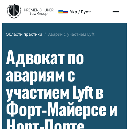
Укр / Рус
Области практики
/
Аварии с участием Lyft
Адвокат по
авариям с
участием Lyft в
Форт‑Майерсе и
Норт-Порте