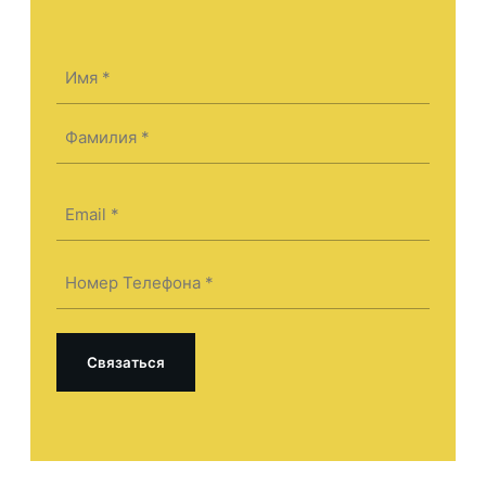
Имя
(Required)
First
Last
Электронная
почта
(Required)
Телефон
(Required)