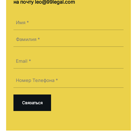
на почту leo@99legal.com
Имя
(Required)
First
Last
Электронная
почта
(Required)
Телефон
(Required)