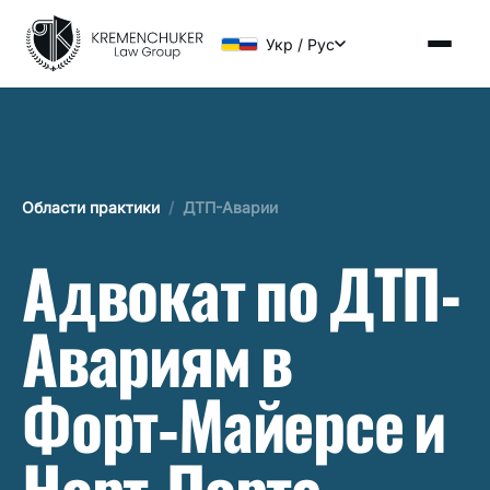
Укр / Рус
Области практики
/
ДТП-Аварии
Адвокат по ДТП-
Авариям в
Форт‑Майерсе и