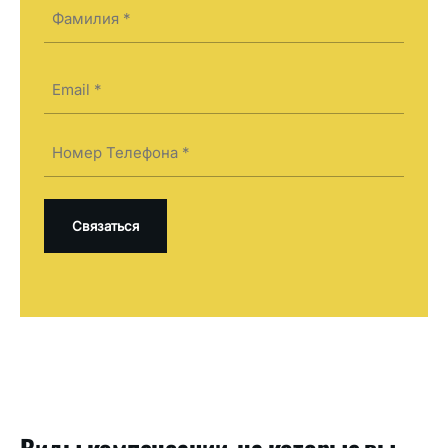
First
Last
Электронная
почта
(Required)
Телефон
(Required)