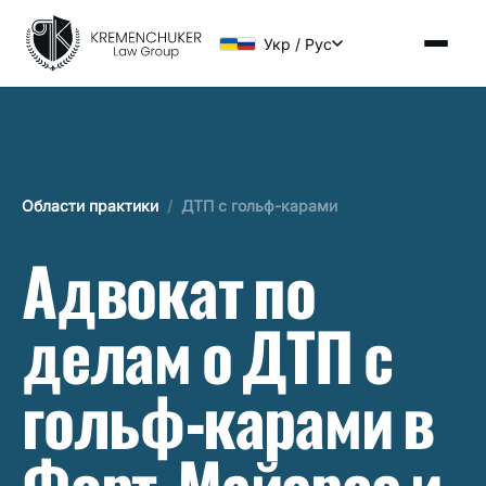
Укр / Рус
Области практики
/
ДТП с гольф-карами
Адвокат по
делам о ДТП с
гольф-карами в