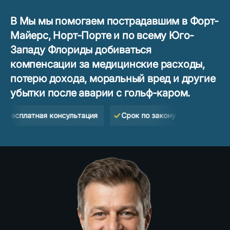
В Мы мы помогаем пострадавшим в Форт-
Майерс, Норт-Порте и по всему Юго-
Западу Флориды добиваться
компенсации за медицинские расходы,
потерю дохода, моральный вред и другие
убытки после аварии с гольф-каром.
латная консультация
Срок по закону Флориды — 2 года