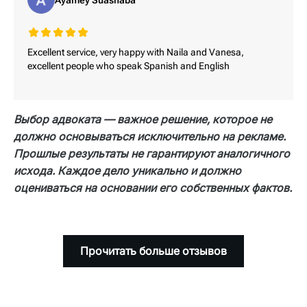
зависимости от тяжести и продолжительности
Ayamey Suasnaba
Доказать повреждение транспортного
боли.
средства обычно несложно с помощью
Ущерб от боли и страданий по своей сути
фотографий и сметы ремонта, хотя могут
является субъективным и требует
Excellent service, very happy with Naila and Vanesa,
возникнуть споры по поводу ранее
excellent people who speak Spanish and English
предоставления полной медицинской
существовавших проблем, амортизации или
документации, показаний врачей, а иногда и
оценки полной утраты.
личных дневников о боли. Сложность
Выбор адвоката — важное решение, которое не
заключается в том, чтобы доказать
должно основываться исключительно на рекламе.
длительное воздействие боли, особенно если
Прошлые результаты не гарантируют аналогичного
видимые травмы зажили или документация
исхода. Каждое дело уникально и должно
является неполной.
оцениваться на основании его собственных фактов.
Прочитать больше отзывов