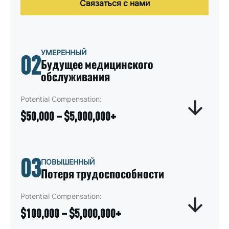
Связаться с нами
УМЕРЕННЫЙ
02
Будущее медицинского
обслуживания
Potential Compensation:
$50,000 – $5,000,000+
Компенсация будущих медицинских расходов
03
покрывает предполагаемые расходы на
ПОВЫШЕННЫЙ
текущее или долгосрочное лечение,
Потеря трудоспособности
необходимое после автомобильной аварии.
Сюда входят расходы, связанные с
Potential Compensation:
реабилитацией, операциями, терапией или
$100,000 – $5,000,000+
пожизненным уходом в случае постоянной