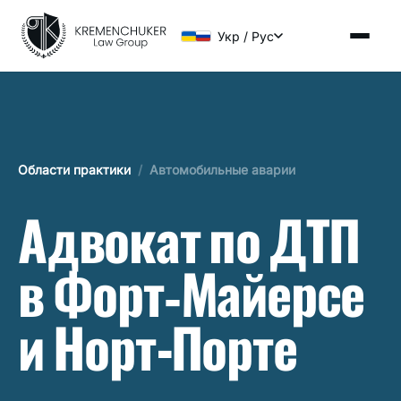
Укр / Рус
Области практики
/
Автомобильные аварии
Адвокат по ДТП
в Форт‑Майерсе
и Норт-Порте