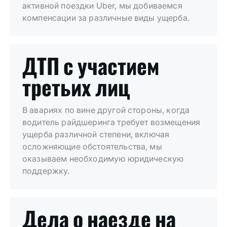
активной поездки Uber, мы добиваемся
компенсации за различные виды ущерба.
ДТП с участием
третьих лиц
В авариях по вине другой стороны, когда
водитель райдшеринга требует возмещения
ущерба различной степени, включая
осложняющие обстоятельства, мы
оказываем необходимую юридическую
поддержку.
Дела о наезде на