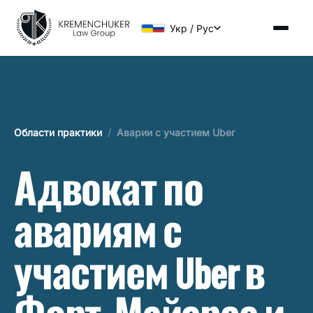
Укр / Рус
Области практики
/
Аварии с участием Uber
Адвокат по
авариям с
участием Uber в