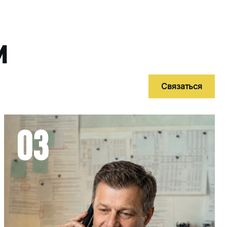
и
Связаться
03