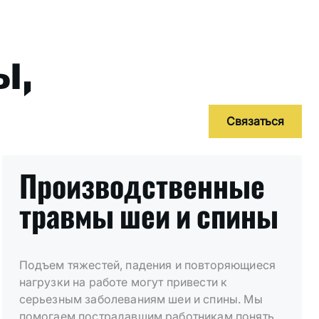
ы,
Связаться
Производственные
травмы шеи и спины
Подъем тяжестей, падения и повторяющиеся
нагрузки на работе могут привести к
серьезным заболеваниям шеи и спины. Мы
помогаем пострадавшим работникам понять