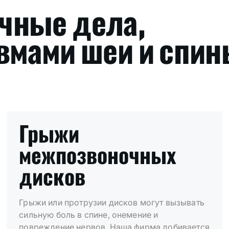
чные дела,
вмами шеи и спин
Грыжи
межпозвоночных
дисков
Грыжи или протрузии дисков могут вызывать
сильную боль в спине, онемение и
повреждение нервов. Наша фирма добивается