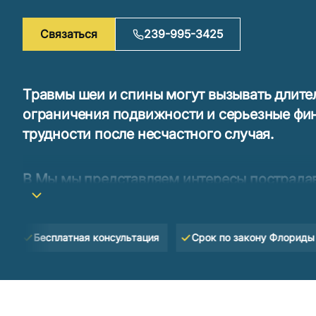
Связаться
239-995-3425
Травмы шеи и спины могут вызывать длите
ограничения подвижности и серьезные фи
трудности после несчастного случая.
В Мы мы представляем интересы пострада
Майерс, Норт-Порте и по всему Юго-Запад
помогая им добиваться компенсации за ле
потерю дохода, реабилитацию и другие убы
Бесплатная консультация
Срок по закону Флориды — 2 го