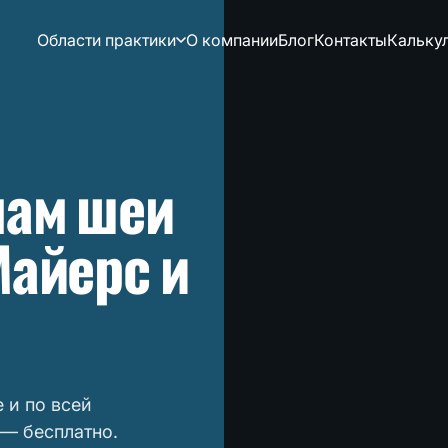
Области практики
О компании
Блог
Контакты
Кальку
мам шеи
Майерс и
 и по всей
— бесплатно.