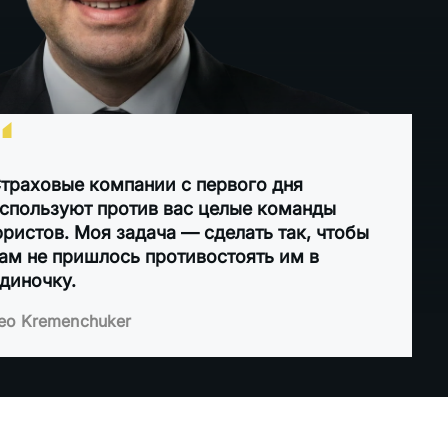
“
траховые компании с первого дня
спользуют против вас целые команды
ристов. Моя задача — сделать так, чтобы
ам не пришлось противостоять им в
диночку.
eo Kremenchuker
тация
Срок по закону Флориды — 2 года