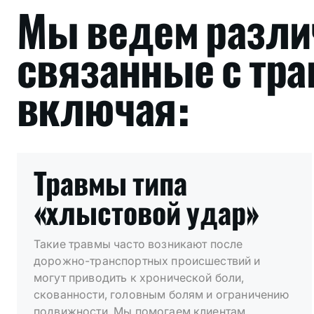
Мы ведем разли
связанные с тра
включая:
Травмы типа
«хлыстовой удар»
Такие травмы часто возникают после
дорожно-транспортных происшествий и
могут приводить к хронической боли,
скованности, головным болям и ограничению
подвижности. Мы помогаем клиентам