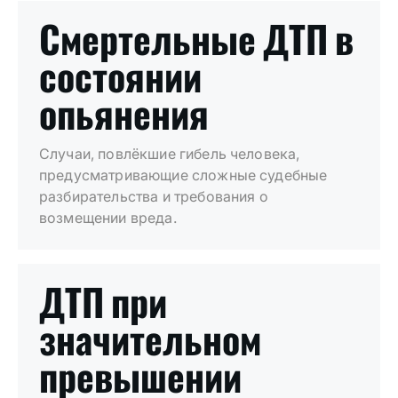
Смертельные ДТП в
состоянии
опьянения
Случаи, повлёкшие гибель человека,
предусматривающие сложные судебные
разбирательства и требования о
возмещении вреда.
ДТП при
значительном
превышении