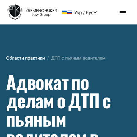
Укр / Рус
Области практики
/
ДТП с пьяным водителем
Адвокат по
делам о ДТП с
пьяным